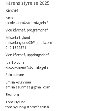
Kårens styrelse 2025
Kårchef
Nicole Latini
nicole.latini@stormfageln.fi
Vice kårchef, programchef
Mikaela Nylund
mikaelanylund05@gmail.com
040 1822371
Vice kårchef, uppdragschef
Ida Toivonen
ida.toivonen@stormfageln.fi
Sekreterare
Emilia Asunmaa
emilia.asunmaa@gmail.com
Ekonom
Tom Nylund
tom.nylund@stormfageln.fi