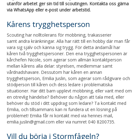
utanför arbetet ger sin tid till scoutingen. Kontakta oss gärna
via WhatsApp eller e-post under arbetstid.
Kårens trygghetsperson
Scouting har nolltolerans för mobbning, trakasserier
samt andra kränkningar. Alla har rätt till en hobby där man får
vara sig själv och känna sig trygg. För detta ändamål har
kåren två trygghetspersoner. Den ena trygghetspersonen är
kårchefen Nicole, som agerar som allmän kontaktperson
mellan kårens alla delar: styrelsen, medlemmar samt
vårdnadshavare. Dessutom har kåren en annan
trygghetsperson, Emilia Juslin, som agerar som rådgivare och
stödperson till kåren och dess ledare i problematiska
situationer. Har ditt barn upplevt mobbning, eller varit med om
en otrevlig händelse? Behöver du någon att tala med, eller
behöver du stöd i ditt uppdrag som ledare? Ta kontakt med
Emilia, och tillsammans kan ni fundera ut en lösning på
problemet! Emilia får ni kontakt med via hennes mail,
emilia.juslin@gmail.com eller via numret 040 8200735.
Vill du börja i Stormfågeln?