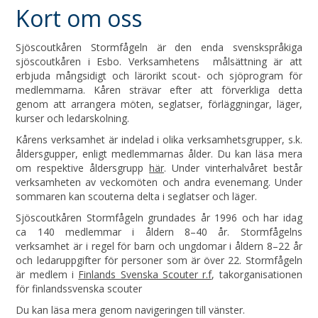
Kort om oss
Sjöscoutkåren Stormfågeln är den enda svenskspråkiga
sjöscoutkåren i Esbo. Verksamhetens målsättning är att
erbjuda mångsidigt och lärorikt scout- och sjöprogram för
medlemmarna. Kåren strävar efter att förverkliga detta
genom att arrangera möten, seglatser, förläggningar, läger,
kurser och ledarskolning.
Kårens verksamhet är indelad i olika verksamhetsgrupper, s.k.
åldersgupper, enligt medlemmarnas ålder. Du kan läsa mera
om respektive åldersgrupp
här
. Under vinterhalvåret består
verksamheten av veckomöten och andra evenemang. Under
sommaren kan scouterna delta i seglatser och läger.
Sjöscoutkåren Stormfågeln grundades år 1996 och har idag
ca 140 medlemmar i åldern 8–40 år. Stormfågelns
verksamhet är i regel för barn och ungdomar i åldern 8–22 år
och ledaruppgifter för personer som är över 22. Stormfågeln
är medlem i
Finlands Svenska Scouter r.f
, takorganisationen
för finlandssvenska scouter
Du kan läsa mera genom navigeringen till vänster.